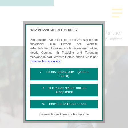
WIR VERWENDEN COOKIES
Freund & Partner
Steuerberatung in Demmin
Entscheiden Sie selbst, ob diese Website neben
funktionell zum Betrieb der Website
erforderlichen Cookies auch Betreiber-Cookies
sowie Cookies für Tracking und Targeting
verwenden darf. Weitere Details finden Sie in der
Datenschutzerklärung
.
✓ Ich akzeptiere alle (Vielen
Dank!)
✕ Nur essenzielle Cookies
akzeptieren
✎ Individuelle Präferenzen
·
Datenschutzerklärung
Impressum
Notwendige Cookies
Diese Cookies sind erforderlich, um die
grundlegende Funktionalität der Website