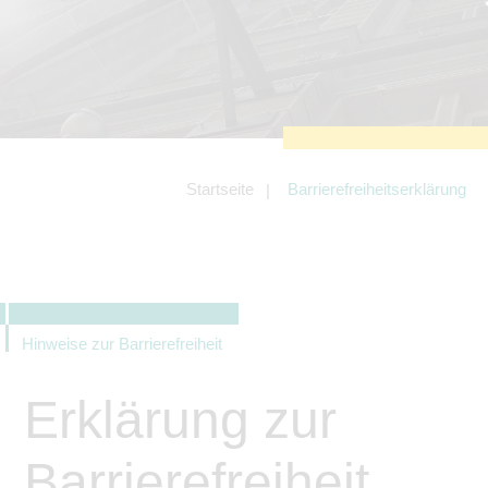
zu sichern.
Tracking- und Targeting-Cookies
Diese Cookies sind erforderlich, um
unsere Website auf Ihre Bedürfnisse hin
zu optimieren. Hierzu gehört eine
bedarfsgerechte Gestaltung und
fortlaufende Verbesserung unseres
Angebotes einschließlich der
Verknüpfung zu Social-Media-
Angeboten von z.B. Facebook und
Startseite
Barrierefreiheitserklärung
LinkedIn.
Betreibercookies
Diese Cookies sind erforderlich, um z.B.
Google Maps zu nutzen oder
eingebettete Videos abspielen zu
können.
Hinweise zur Barrierefreiheit
Erklärung zur
Barrierefreiheit