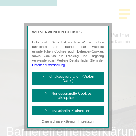
WIR VERWENDEN COOKIES
Freund & Partner
Steuerberatung in Demmin
Entscheiden Sie selbst, ob diese Website neben
funktionell zum Betrieb der Website
erforderlichen Cookies auch Betreiber-Cookies
sowie Cookies für Tracking und Targeting
verwenden darf. Weitere Details finden Sie in der
Datenschutzerklärung
.
✓ Ich akzeptiere alle (Vielen
Dank!)
✕ Nur essenzielle Cookies
akzeptieren
✎ Individuelle Präferenzen
·
Datenschutzerklärung
Impressum
Notwendige Cookies
Barrierefreiheitserklärun
Diese Cookies sind erforderlich, um die
grundlegende Funktionalität der Website