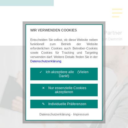
WIR VERWENDEN COOKIES
Freund & Partner
Steuerberatung in Demmin
Entscheiden Sie selbst, ob diese Website neben
funktionell zum Betrieb der Website
erforderlichen Cookies auch Betreiber-Cookies
sowie Cookies für Tracking und Targeting
verwenden darf. Weitere Details finden Sie in der
Datenschutzerklärung
.
✓ Ich akzeptiere alle (Vielen
Dank!)
✕ Nur essenzielle Cookies
akzeptieren
✎ Individuelle Präferenzen
·
Datenschutzerklärung
Impressum
Notwendige Cookies
Diese Cookies sind erforderlich, um die
grundlegende Funktionalität der Website