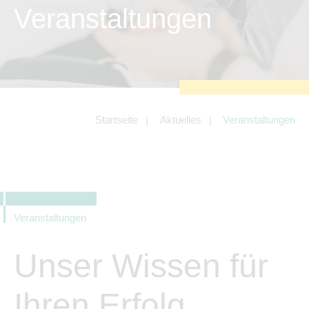
zu sichern.
Veranstaltungen
Tracking- und Targeting-Cookies
Diese Cookies sind erforderlich, um
unsere Website auf Ihre Bedürfnisse hin
zu optimieren. Hierzu gehört eine
bedarfsgerechte Gestaltung und
fortlaufende Verbesserung unseres
Angebotes einschließlich der
Verknüpfung zu Social-Media-
Angeboten von z.B. Facebook und
Startseite
Aktuelles
Veranstaltungen
LinkedIn.
Betreibercookies
Diese Cookies sind erforderlich, um z.B.
Google Maps zu nutzen oder
eingebettete Videos abspielen zu
können.
Veranstaltungen
Unser Wissen für
Ihren Erfolg