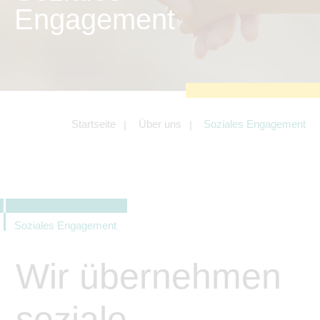
zu sichern.
Engagement
Tracking- und Targeting-Cookies
Diese Cookies sind erforderlich, um
unsere Website auf Ihre Bedürfnisse hin
zu optimieren. Hierzu gehört eine
bedarfsgerechte Gestaltung und
fortlaufende Verbesserung unseres
Angebotes einschließlich der
Verknüpfung zu Social-Media-
Angeboten von z.B. Facebook und
Startseite
Über uns
Soziales Engagement
LinkedIn.
Betreibercookies
Diese Cookies sind erforderlich, um z.B.
Google Maps zu nutzen oder
eingebettete Videos abspielen zu
können.
Soziales Engagement
Wir übernehmen
soziale