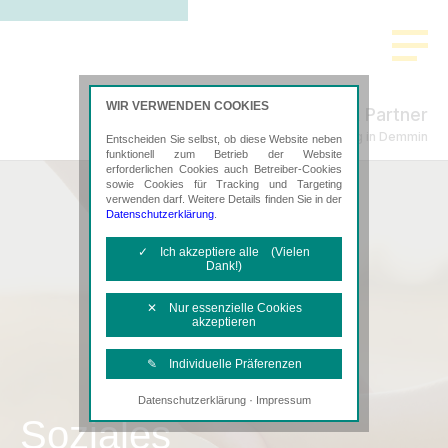
WIR VERWENDEN COOKIES
Freund & Partner
Steuerberatung in Demmin
Entscheiden Sie selbst, ob diese Website neben
funktionell zum Betrieb der Website
erforderlichen Cookies auch Betreiber-Cookies
sowie Cookies für Tracking und Targeting
verwenden darf. Weitere Details finden Sie in der
Datenschutzerklärung
.
✓ Ich akzeptiere alle (Vielen
Dank!)
✕ Nur essenzielle Cookies
akzeptieren
✎ Individuelle Präferenzen
·
Datenschutzerklärung
Impressum
Notwendige Cookies
Soziales
Diese Cookies sind erforderlich, um die
grundlegende Funktionalität der Website